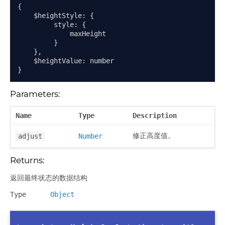
{
    $heightStyle
:
{
         style
:
{
             maxHeight

}
},
    $heightValue
:
}
Parameters:
Name
Type
Description
修正高度值。
adjust
Number
Returns:
返回最终状态的数据结构
Type
Object