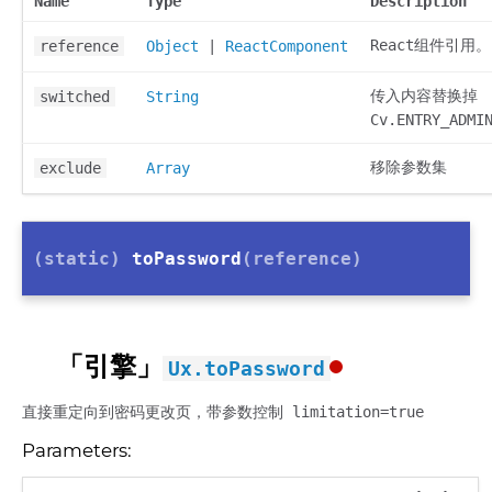
Name
Type
Description
React组件引用。
reference
Object
|
ReactComponent
传入内容替换掉
switched
String
Cv.ENTRY_ADMI
移除参数集
exclude
Array
(static)
toPassword
(reference)
「引擎」
Ux.toPassword
直接重定向到密码更改页，带参数控制 limitation=true
Parameters: