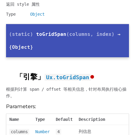
返回 style 属性
Type
Object
(static)
toGridSpan
(columns, index)
→
{Object}
「引擎」
Ux.toGridSpan
根据列计算 span / offset 等相关信息，针对布局执行核心操
作。
Parameters:
Name
Type
Default
Description
列信息
columns
Number
4