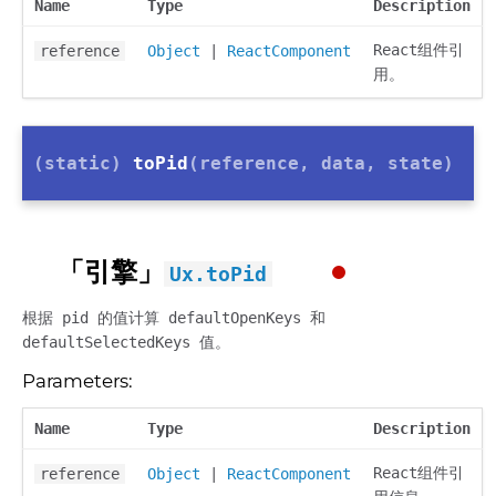
Name
Type
Description
React组件引
reference
Object
|
ReactComponent
用。
(static)
toPid
(reference, data, state)
「引擎」
Ux.toPid
根据 pid 的值计算 defaultOpenKeys 和
defaultSelectedKeys 值。
Parameters:
Name
Type
Description
React组件引
reference
Object
|
ReactComponent