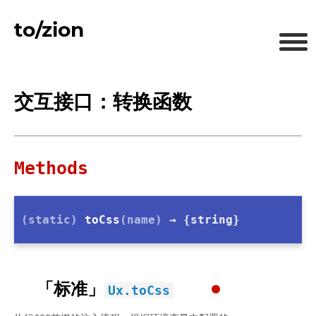
to/zion
交互接口：转换函数
Methods
(static)
toCss
(name)
→ {string}
「标准」
Ux.toCss