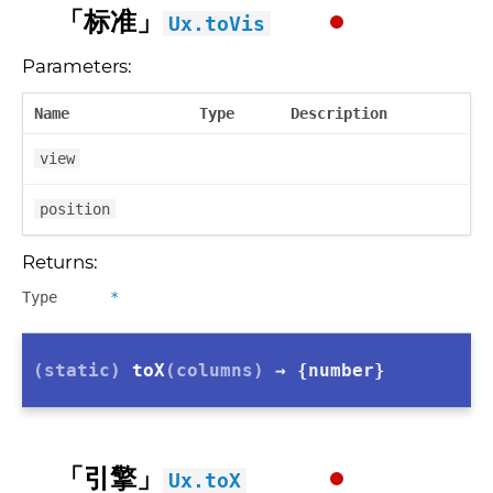
「标准」
Ux.toVis
Parameters:
Name
Type
Description
view
position
Returns:
Type
*
(static)
toX
(columns)
→ {number}
「引擎」
Ux.toX