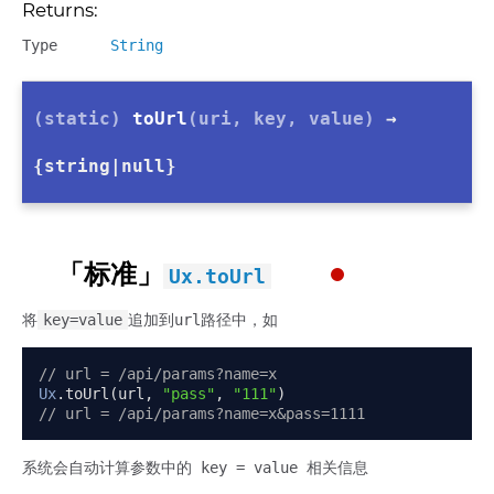
Returns:
Type
String
(static)
toUrl
(uri, key, value)
→
{string|null}
「标准」
Ux.toUrl
将
key=value
追加到url路径中，如
// url = /api/params?name=x
Ux
.
toUrl
(
url
,
"pass"
,
"111"
)
// url = /api/params?name=x&pass=1111
系统会自动计算参数中的 key = value 相关信息