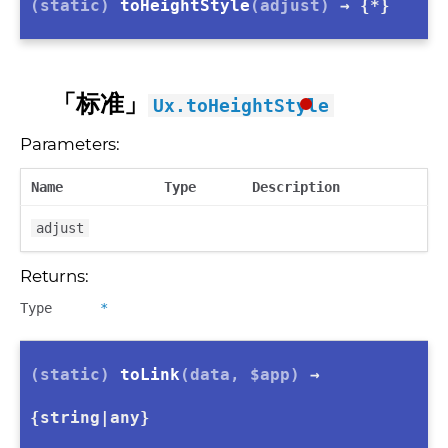
(static)
toHeightStyle
(adjust)
→ {*}
「标准」
Ux.toHeightStyle
Parameters:
Name
Type
Description
adjust
Returns:
Type
*
(static)
toLink
(data, $app)
→
{string|any}