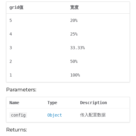
grid值
宽度
5
20%
4
25%
3
33.33%
2
50%
1
100%
Parameters:
Name
Type
Description
传入配置数据
config
Object
Returns: