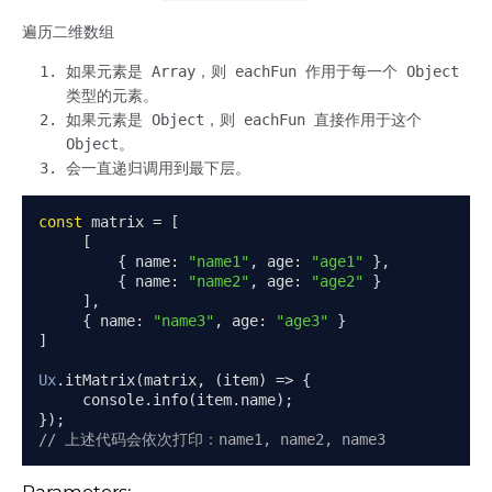
遍历二维数组
如果元素是 Array，则 eachFun 作用于每一个 Object
类型的元素。
如果元素是 Object，则 eachFun 直接作用于这个
Object。
会一直递归调用到最下层。
const
 matrix 
=
[
[
{
 name
:
"name1"
,
 age
:
"age1"
},
{
 name
:
"name2"
,
 age
:
"age2"
}
],
{
 name
:
"name3"
,
 age
:
"age3"
}
]
Ux
.
itMatrix
(
matrix
,
(
item
)
=>
{
     console
.
info
(
item
.
name
);
});
// 上述代码会依次打印：name1, name2, name3