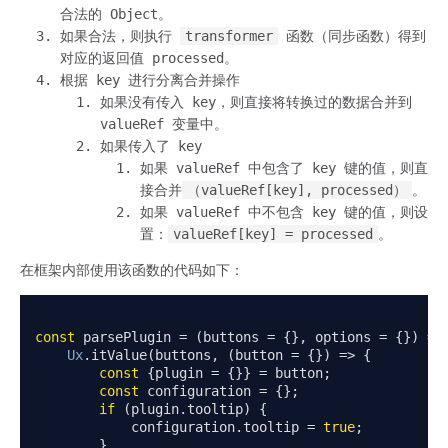
合法的 Object。
如果合法，则执行
transformer
函数（同步函数）得到
对应的返回值 processed。
根据 key 进行分离合并操作
如果没有传入 key，则直接将转换过的数据合并到
valueRef 变量中。
如果传入了 key
如果 valueRef 中包含了 key 键的值，则直
接合并
（valueRef[key], processed）
。
如果 valueRef 中不包含 key 键的值，则设
置：
valueRef[key] = processed
。
在框架内部使用该函数的代码如下：
const
 parsePlugin 
=
(
buttons 
=
{},
 options 
=
{})
=>
Ux
.
itValue
(
buttons
,
(
button 
=
{})
=>
{
const
{
plugin 
=
{}}
=
 button
;
const
 configuration 
=
{};
if
(
plugin
.
tooltip
)
{
            configuration
.
tooltip 
=
true
;
}