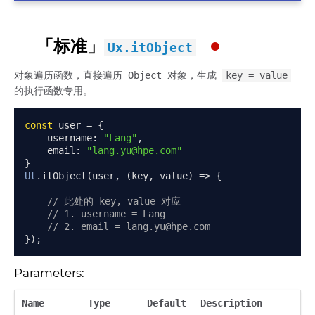
「标准」
Ux.itObject
对象遍历函数，直接遍历 Object 对象，生成
key = value
的执行函数专用。
const
 user 
=
{
    username
:
"Lang"
,
    email
:
"lang.yu@hpe.com"
}
Ut
.
itObject
(
user
,
(
key
,
 value
)
=>
{
// 此处的 key, value 对应
// 1. username = Lang
// 2. email = lang.yu@hpe.com
});
Parameters:
Name
Type
Default
Description