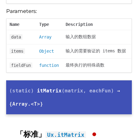
Parameters:
Name
Type
Description
输入的数组数据
data
Array
输入的需要验证的 items 数据
items
Object
最终执行的特殊函数
fieldFun
function
(static)
itMatrix
(matrix, eachFun)
→
{Array.<T>}
「标准」
Ux.itMatrix