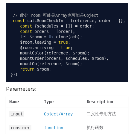
// 此处 room 可能是Array也可能是Object
const
 calcRoomCheckIn 
=
(
reference
,
 order 
=
{},
 ro
const
{
schedules 
=
[]}
=
 order
;
const
 orders 
=
[
order
];
    let $room 
=
Ux
.
clone
(
amb
);
    $room
.
leaving 
=
true
;
    $room
.
arriving 
=
true
;
    mountColor
(
reference
,
 $room
);
    mountOrder
(
orders
,
 schedules
,
 $room
);
    mountOp
(
reference
,
 $room
);
return
 $room
;
}))
Parameters:
Name
Type
Description
二义性专用方法
input
Object/Array
执行函数
consumer
function