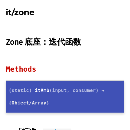
it/zone
Zone 底座：迭代函数
Methods
(static)
itAmb
(input, consumer)
→
{Object/Array}