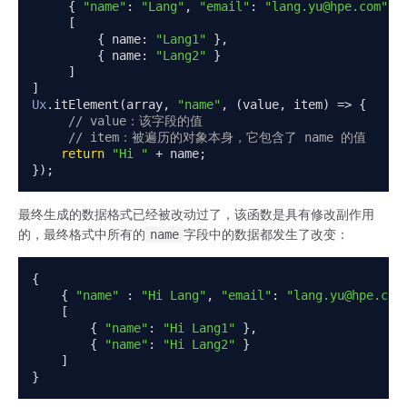
{
"name"
:
"Lang"
,
"email"
:
"lang.yu@hpe.com"
}
[
{
 name
:
"Lang1"
},
{
 name
:
"Lang2"
}
]
]
Ux
.
itElement
(
array
,
"name"
,
(
value
,
 item
)
=>
{
// value：该字段的值
// item：被遍历的对象本身，它包含了 name 的值
return
"Hi "
+
 name
;
});
最终生成的数据格式已经被改动过了，该函数是具有修改副作用
的，最终格式中所有的
name
字段中的数据都发生了改变：
{
{
"name"
:
"Hi Lang"
,
"email"
:
"lang.yu@hpe.com
[
{
"name"
:
"Hi Lang1"
},
{
"name"
:
"Hi Lang2"
}
]
}