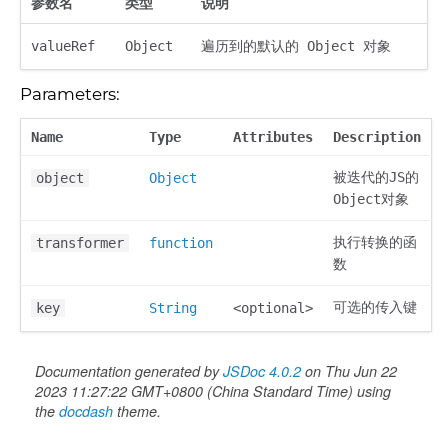
参数名
类型
说明
valueRef
Object
遍历到的默认的 Object 对象
Parameters:
Name
Type
Attributes
Description
被迭代的JS的
object
Object
Object对象
执行转换的函
transformer
function
数
可选的传入键
key
String
<optional>
Documentation generated by
JSDoc 4.0.2
on Thu Jun 22
2023 11:27:22 GMT+0800 (China Standard Time) using
the
docdash
theme.