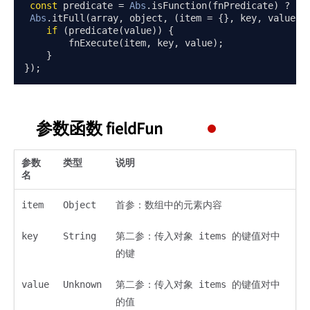
const
 predicate 
=
Abs
.
isFunction
(
fnPredicate
)
?
 fn
Abs
.
itFull
(
array
,
 object
,
(
item 
=
{},
 key
,
 value
)
if
(
predicate
(
value
))
{
        fnExecute
(
item
,
 key
,
 value
);
}
});
参数函数 fieldFun
参数
类型
说明
名
item
Object
首参：数组中的元素内容
key
String
第二参：传入对象 items 的键值对中
的键
value
Unknown
第二参：传入对象 items 的键值对中
的值