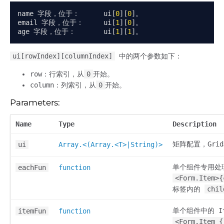
name 
字段，位于：
      ui
[
0
][
0
]。
email 
字段，位于：
     ui
[
1
][
0
]。
age 
字段，位于：
       ui
[
1
][
1
]。
ui[rowIndex][columnIndex]
中的两个参数如下：
row：行索引，从
0
开始。
column：列索引，从
0
开始。
Parameters:
Name
Type
Description
矩阵配置，Gri
ui
Array.<(Array.<T>|String)>
单个组件专用处
eachFun
function
<Form.Item>{
标签内的
chil
单个组件中的 I
itemFun
function
<Form.Item {