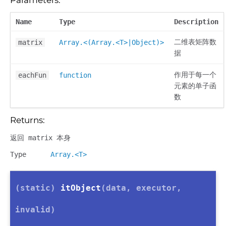
Parameters:
Name
Type
Description
二维表矩阵数
matrix
Array.<(Array.<T>|Object)>
据
作用于每一个
eachFun
function
元素的单子函
数
Returns:
返回 matrix 本身
Type
Array.<T>
(static)
itObject
(data, executor,
invalid)