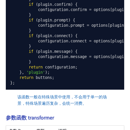
if
(
plugin
.
confirm
)
{
            configuration
.
confirm 
=
 options
[
plugin
.
}
if
(
plugin
.
prompt
)
{
            configuration
.
prompt 
=
 options
[
plugin
.
p
}
if
(
plugin
.
connect
)
{
            configuration
.
connect 
=
 options
[
plugin
.
}
if
(
plugin
.
message
)
{
            configuration
.
message 
=
 options
[
plugin
.
}
return
 configuration
;
},
'plugin'
);
return
 buttons
;
};
该函数一般在特殊场景中使用，不会用于单一的场
景，特殊场景遍历复杂，会统一消费。
参数函数 transformer