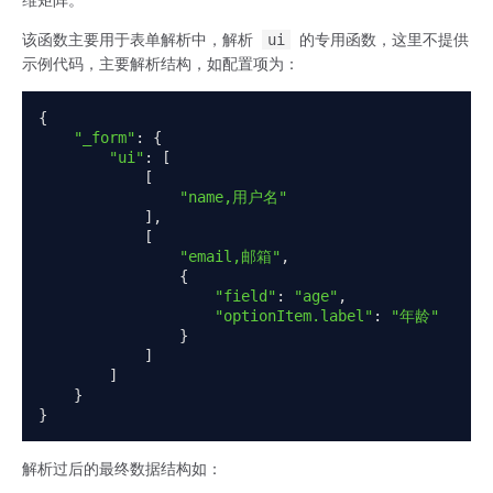
维矩阵。
该函数主要用于表单解析中，解析
ui
的专用函数，这里不提供
示例代码，主要解析结构，如配置项为：
{
"_form"
:
{
"ui"
:
[
[
"name,用户名"
],
[
"email,邮箱"
,
{
"field"
:
"age"
,
"optionItem.label"
:
"年龄"
}
]
]
}
}
解析过后的最终数据结构如：