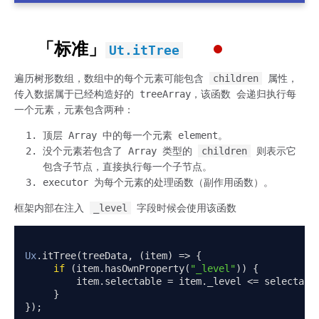
「标准」
Ut.itTree
遍历树形数组，数组中的每个元素可能包含
children
属性，
传入数据属于已经构造好的 treeArray，该函数 会递归执行每
一个元素，元素包含两种：
顶层 Array 中的每一个元素 element。
没个元素若包含了 Array 类型的
children
则表示它
包含子节点，直接执行每一个子节点。
executor 为每个元素的处理函数（副作用函数）。
框架内部在注入
_level
字段时候会使用该函数
Ux
.
itTree
(
treeData
,
(
item
)
=>
{
if
(
item
.
hasOwnProperty
(
"_level"
))
{
         item
.
selectable 
=
 item
.
_level 
<=
 selectabl
}
});