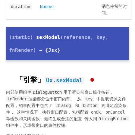
消息停留的时
duration
Number
间。
(static)
sexModal
(reference, key,
fnRender)
→ {Jsx}
「引擎」
Ux.sexModal
内部使用组件
DialogButton
用于渲染带窗口操作按钮，
fnRender
渲染部分位于窗口内部。 从
key
中提取资源文件
配置，如果配置中包含了
dialog
和
button
则满足渲染条
件， 这种情况下，执行窗口配置，包括配置 onOk, onCancel
等函数和关闭函数，最终生成合法的配置 传入到
DialogButton
组件中，形成带窗口的事件按钮。