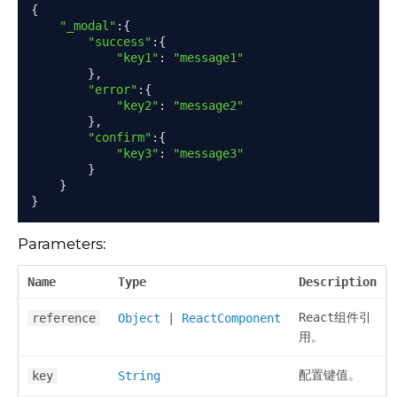
{
"_modal"
:{
"success"
:{
"key1"
:
"message1"
},
"error"
:{
"key2"
:
"message2"
},
"confirm"
:{
"key3"
:
"message3"
}
}
}
Parameters:
Name
Type
Description
React组件引
reference
Object
|
ReactComponent
用。
配置键值。
key
String