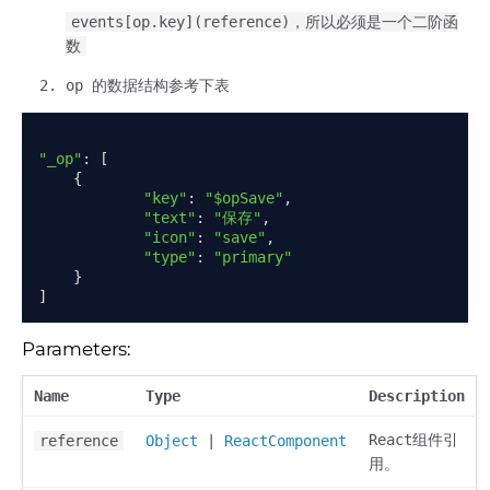
events[op.key](reference)，所以必须是一个二阶函
数
op 的数据结构参考下表
"_op"
:
[
{
"key"
:
"$opSave"
,
"text"
:
"保存"
,
"icon"
:
"save"
,
"type"
:
"primary"
}
]
Parameters:
Name
Type
Description
React组件引
reference
Object
|
ReactComponent
用。