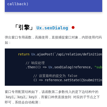
callback)
「引擎」
Ux.sexDialog
弹出窗口专用函数，高频使用，直接捕捉窗口对象，内部使用代码
如：
return
Ux
.
ajaxPost
(`/
api
/
relation
/
definition
`,
// 响应处理
.
then
(()
=>
Ux
.
sexDialog
(
reference
,
"submi
// 设置最终的提交为 false
()
=>
 reference
.
setState
({
$submitting
:
窗口专用配置结构如下，该函数第二参数传入的是下边结构中的
key1, key2, key3
，而窗口种类直接放到 对应的子节点之下
即可，系统会自动检测：