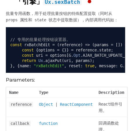
「引擎」
Ux.sexBatch
批量专用函数，用于处理批量按钮的特殊配置提取（同时从
props 属性和 state 状态中提取数据），内部调用代码如：
// 专用的批量处理按钮设置器。
const
 rxBatchEdit 
=
(
reference
)
=>
(
params 
=
[])
=>
const
{
options 
=
{}}
=
 reference
.
state
;
const
 uri 
=
 options
[
G
.
Opt
.
AJAX_BATCH_UPDATE_UR
return
Ux
.
ajaxPut
(
uri
,
 params
);
},
{
name
:
"rxBatchEdit"
,
 reset
:
true
,
 message
:
 G
.
Op
Parameters:
Name
Type
Description
React组件引
reference
Object
|
ReactComponent
用。
回调函数处
callback
function
理。