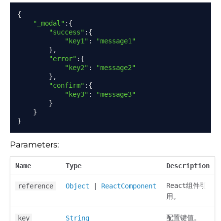
{
"_modal"
:{
"success"
:{
"key1"
:
"message1"
},
"error"
:{
"key2"
:
"message2"
},
"confirm"
:{
"key3"
:
"message3"
}
}
}
Parameters:
Name
Type
Description
React组件引
reference
Object
|
ReactComponent
用。
配置键值。
key
String