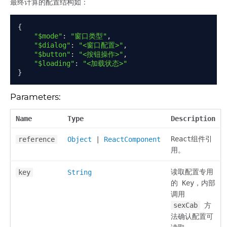
最终计算的配置结构如：
{
"$mode"
:
"窗口类型"
,
"$dialog"
:
"<窗口配置>"
,
"$button"
:
"<按钮操作>"
,
"$loading"
:
"<加载状态>"
}
Parameters:
Name
Type
Description
React组件引
reference
Object
|
ReactComponent
用。
读取配置专用
key
String
的 Key，内部
调用
sexCab
方
法确认配置可