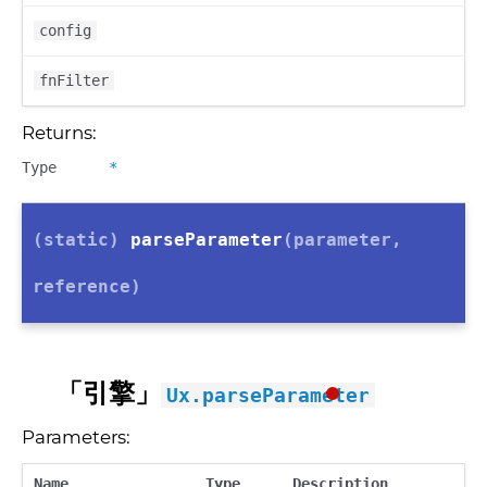
config
fnFilter
Returns:
Type
*
(static)
parseParameter
(parameter,
reference)
「引擎」
Ux.parseParameter
Parameters:
Name
Type
Description