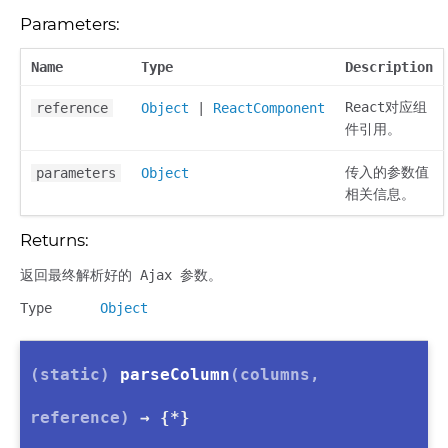
Parameters:
Name
Type
Description
React对应组
reference
Object
|
ReactComponent
件引用。
传入的参数值
parameters
Object
相关信息。
Returns:
返回最终解析好的 Ajax 参数。
Type
Object
(static)
parseColumn
(columns,
reference)
→ {*}