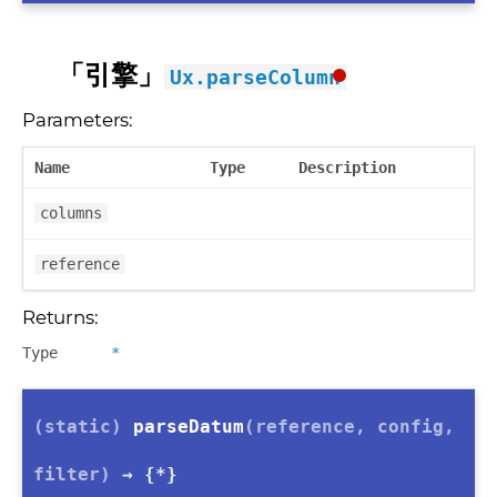
「引擎」
Ux.parseColumn
Parameters:
Name
Type
Description
columns
reference
Returns:
Type
*
(static)
parseDatum
(reference, config,
filter)
→ {*}