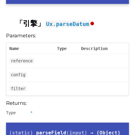
「引擎」
Ux.parseDatum
Parameters:
Name
Type
Description
reference
config
filter
Returns:
Type
*
(static)
parseField
(input)
→ {Object}