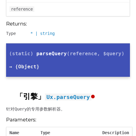
reference
Returns:
Type
*
|
string
(static)
parseQuery
(reference, $query)
→ {Object}
「引擎」
Ux.parseQuery
针对Query的专用参数解析器。
Parameters:
Name
Type
Description