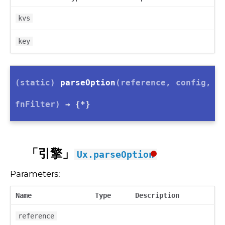
kvs
key
(static)
parseOption
(reference, config,
fnFilter)
→ {*}
「引擎」
Ux.parseOption
Parameters:
Name
Type
Description
reference