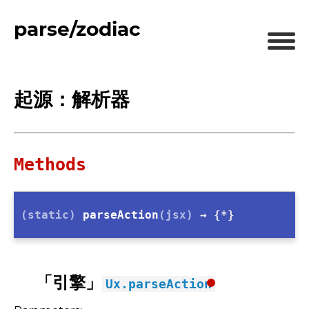
parse/zodiac
起源：解析器
Methods
(static)
parseAction
(jsx)
→ {*}
「引擎」
Ux.parseAction