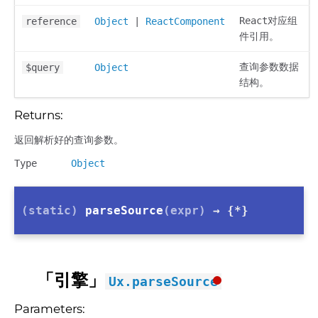
React对应组
reference
Object
|
ReactComponent
件引用。
查询参数数据
$query
Object
结构。
Returns:
返回解析好的查询参数。
Type
Object
(static)
parseSource
(expr)
→ {*}
「引擎」
Ux.parseSource
Parameters: