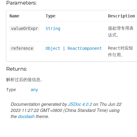
Parameters:
Name
Type
Description
值处理专用表
valueOrExpr
String
达式。
React对应组
reference
Object
|
ReactComponent
件引用。
Returns:
解析过后的值信息。
Type
any
Documentation generated by
JSDoc 4.0.2
on Thu Jun 22
2023 11:27:22 GMT+0800 (China Standard Time) using
the
docdash
theme.